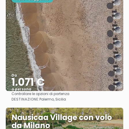
Da
1.071 €
a persona
Controllare le opzioni di partenza
Vedere
DESTINAZIONE:
Palermo, Sicilia
Nausicaa Village con volo
da Milano