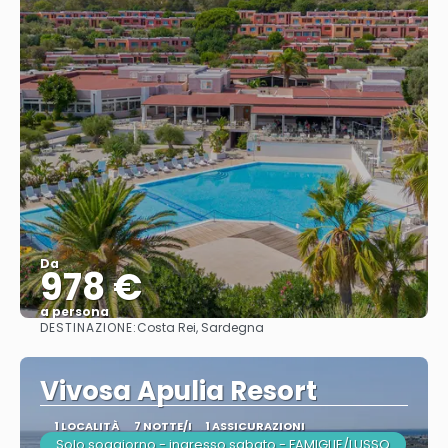
Da
978 €
a persona
DESTINAZIONE:
Costa Rei, Sardegna
Vedere
Vivosa Apulia Resort
1 LOCALITÀ
7 NOTTE/I
1 ASSICURAZIONI
Solo soggiorno - ingresso sabato - FAMIGLIE/LUSSO