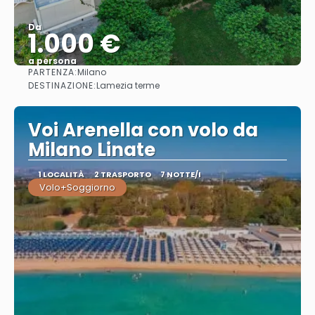
Da
1.000 €
a persona
PARTENZA:
Milano
Vedere
DESTINAZIONE:
Lamezia terme
Voi Arenella con volo da
Milano Linate
1 LOCALITÀ
2 TRASPORTO
7 NOTTE/I
Volo+Soggiorno