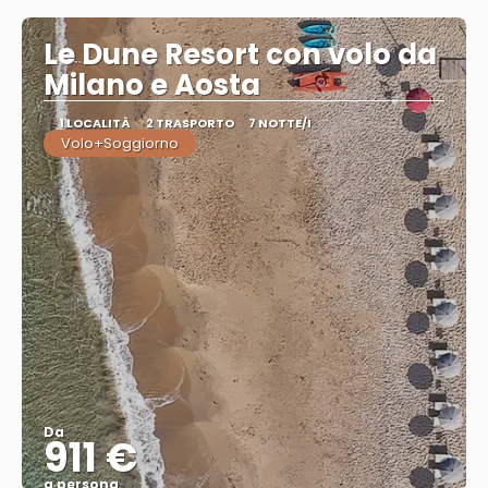
Le Dune Resort con volo da
Milano e Aosta
1 LOCALITÀ
2 TRASPORTO
7 NOTTE/I
Volo+Soggiorno
Da
911 €
a persona