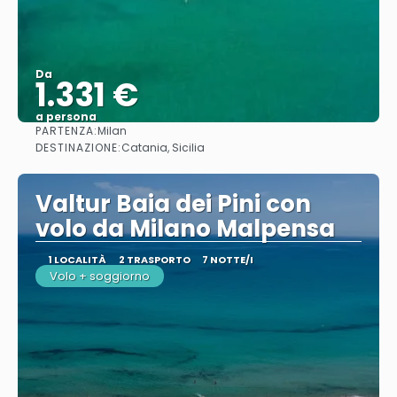
Da
1.331 €
a persona
PARTENZA:
Milan
Vedere
DESTINAZIONE:
Catania, Sicilia
Valtur Baia dei Pini con
volo da Milano Malpensa
1 LOCALITÀ
2 TRASPORTO
7 NOTTE/I
Volo + soggiorno