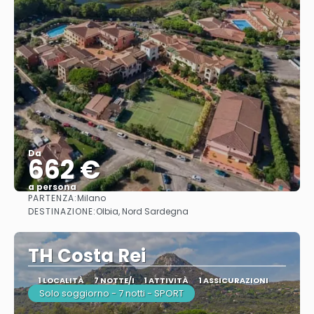
Da
662 €
a persona
PARTENZA:
Milano
Vedere
DESTINAZIONE:
Olbia, Nord Sardegna
TH Costa Rei
1 LOCALITÀ
7 NOTTE/I
1 ATTIVITÀ
1 ASSICURAZIONI
Solo soggiorno - 7 notti - SPORT