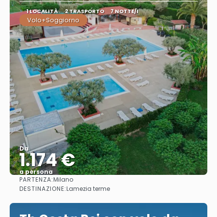
1 LOCALITÀ
2 TRASPORTO
7 NOTTE/I
Volo+Soggiorno
Da
1.174 €
a persona
PARTENZA:
Milano
Vedere
DESTINAZIONE:
Lamezia terme