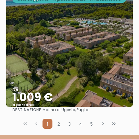
Da
1.009 €
a persona
DESTINAZIONE:
Marina di Ugento, Puglia
Vedere
1
2
3
4
5