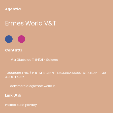
Agenzia
Ermes World V&T
Contatti
Via Giudaica 11 84121 - Salerno
+390895647157/ PER EMERGENZE: +393386455907 WHATSAPP: +39
333 571 6035
commerciale@ermesworld.it
Link Utili
Politica sulla privacy