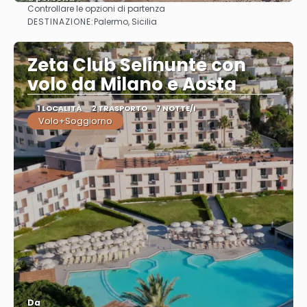
Controllare le opzioni di partenza
Vedere
DESTINAZIONE:
Palermo, Sicilia
Zeta Club Selinunte con
volo da Milano e Aosta
1 LOCALITÀ
2 TRASPORTO
7 NOTTE/I
Volo+Soggiorno
Da