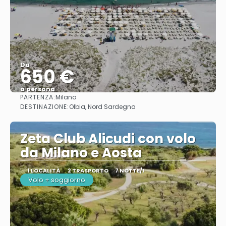
Da
650 €
a persona
PARTENZA:
Milano
Vedere
DESTINAZIONE:
Olbia, Nord Sardegna
Zeta Club Alicudi con volo
da Milano e Aosta
1 LOCALITÀ
2 TRASPORTO
7 NOTTE/I
Volo + soggiorno