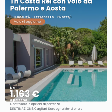
Th Costa Rei con volo da
Palermo e Aosta
1 LOCALITÀ
2 TRASPORTO
7 NOTTE/I
Volo+Soggiorno
Da
1.163 €
a persona
Controllare le opzioni di partenza
Vedere
DESTINAZIONE:
Cagliari, Sardegna Meridionale