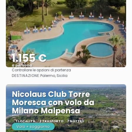
Da
1.155 €
a persona
Controllare le opzioni di partenza
Vedere
DESTINAZIONE:
Palermo, Sicilia
Nicolaus Club Torre
Moresca con volo da
Milano Malpensa
1 LOCALITÀ
2 TRASPORTO
7 NOTTE/I
Volo + soggiorno